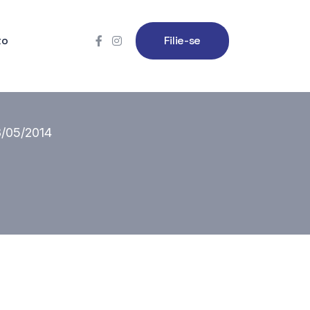
to
Filie-se
8/05/2014