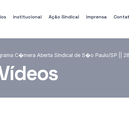
ios
Institucional
Ação Sindical
Imprensa
Conta
rograma C�mera Aberta Sindical de S�o Paulo/SP || 2
 Vídeos