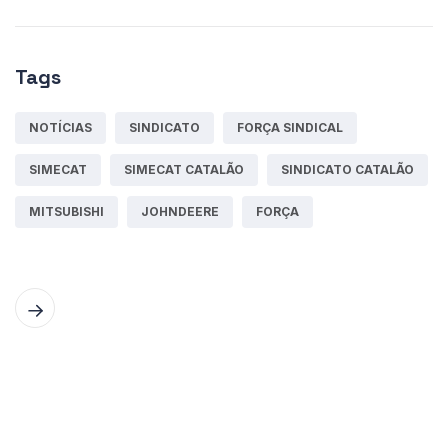
Tags
NOTÍCIAS
SINDICATO
FORÇA SINDICAL
SIMECAT
SIMECAT CATALÃO
SINDICATO CATALÃO
MITSUBISHI
JOHNDEERE
FORÇA
© 2024
Simecat.
Todos os Direitos Reservados. -
by Portal Catalão |
Webmail
|
Politica de
privacidade