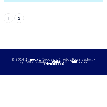
1
2
© 2024
Simecat.
Todos os Direitos Reservados. -
by Portal Catalão |
Webmail
|
Politica de
privacidade