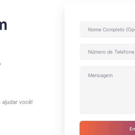
m
s
 ajudar você!
En