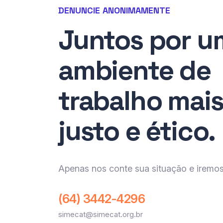
DENUNCIE ANONIMAMENTE
Juntos por u
ambiente de
trabalho mai
justo e ético.
Apenas nos conte sua situação e iremos
(64) 3442-4296
simecat@simecat.org.br