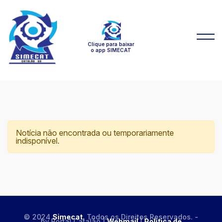
Clique para baixar
o app SIMECAT
Notícia não encontrada ou temporariamente
indisponível.
© 2024
Simecat.
Todos os Direitos Reservados. -
by Portal Catalão |
Webmail
|
Politica de