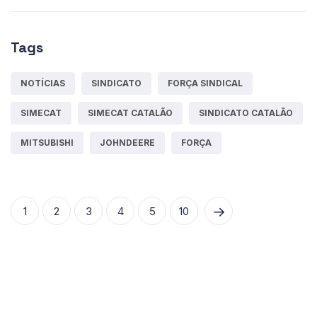
Tags
NOTÍCIAS
SINDICATO
FORÇA SINDICAL
SIMECAT
SIMECAT CATALÃO
SINDICATO CATALÃO
MITSUBISHI
JOHNDEERE
FORÇA
1
2
3
4
5
10
© 2024
Simecat.
Todos os Direitos Reservados. -
by Portal Catalão |
Webmail
|
Politica de
privacidade