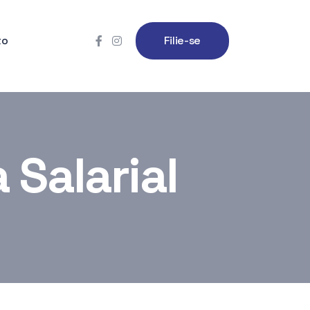
to
Filie-se
Salarial