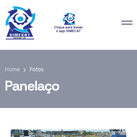
Clique para baixar
o app SIMECAT
Home
Fotos
Panelaço