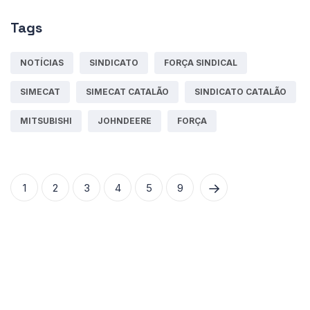
Tags
NOTÍCIAS
SINDICATO
FORÇA SINDICAL
SIMECAT
SIMECAT CATALÃO
SINDICATO CATALÃO
MITSUBISHI
JOHNDEERE
FORÇA
1
2
3
4
5
9
© 2024
Simecat.
Todos os Direitos Reservados. -
by Portal Catalão |
Webmail
|
Politica de
privacidade