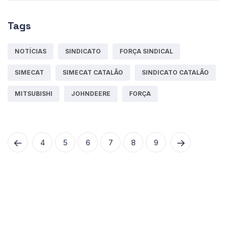
Tags
NOTÍCIAS
SINDICATO
FORÇA SINDICAL
SIMECAT
SIMECAT CATALÃO
SINDICATO CATALÃO
MITSUBISHI
JOHNDEERE
FORÇA
4
5
6
7
8
9
© 2024
Simecat.
Todos os Direitos Reservados. -
by Portal Catalão |
Webmail
|
Politica de
privacidade